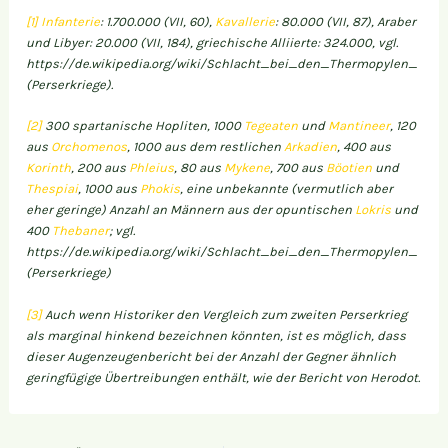
[1]
Infanterie
: 1.700.000 (VII, 60),
Kavallerie
: 80.000 (VII, 87), Araber
und Libyer: 20.000 (VII, 184), griechische Alliierte: 324.000, vgl.
https://de.wikipedia.org/wiki/Schlacht_bei_den_Thermopylen_
(Perserkriege).
[2]
300 spartanische Hopliten, 1000
Tegeaten
und
Mantineer
, 120
aus
Orchomenos
, 1000 aus dem restlichen
Arkadien
, 400 aus
Korinth
, 200 aus
Phleius
, 80 aus
Mykene
, 700 aus
Böotien
und
Thespiai
, 1000 aus
Phokis
, eine unbekannte (vermutlich aber
eher geringe) Anzahl an Männern aus der opuntischen
Lokris
und
400
Thebaner
; vgl.
https://de.wikipedia.org/wiki/Schlacht_bei_den_Thermopylen_
(Perserkriege)
[3]
Auch wenn Historiker den Vergleich zum zweiten Perserkrieg
als marginal hinkend bezeichnen könnten, ist es möglich, dass
dieser Augenzeugenbericht bei der Anzahl der Gegner ähnlich
geringfügige Übertreibungen enthält, wie der Bericht von Herodot.