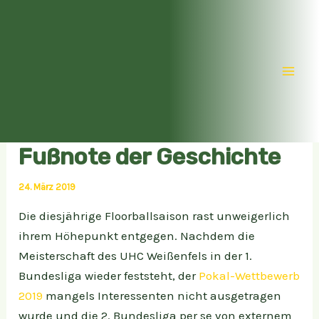
Zum
Inhalt
springen
Mai
Men
Fußnote der Geschichte
24. März 2019
Die diesjährige Floorballsaison rast unweigerlich
ihrem Höhepunkt entgegen. Nachdem die
Meisterschaft des UHC Weißenfels in der 1.
Bundesliga wieder feststeht, der
Pokal-Wettbewerb
2019
mangels Interessenten nicht ausgetragen
wurde und die 2. Bundesliga per se von externem