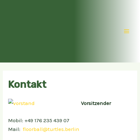
Zum
Inhalt
springen
Mai
Men
Kontakt
Vorsitzender
Mobil: +49 176 235 439 07
Mail:
floorball@turtles.berlin