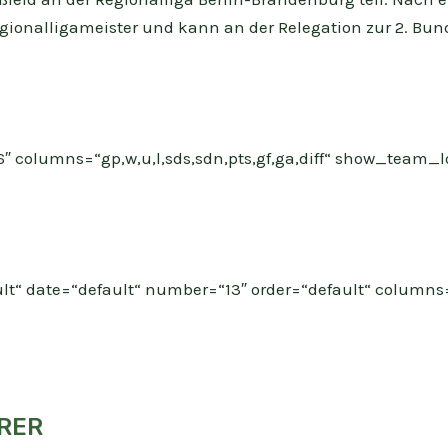
 Regionalligameister und kann an der Relegation zur 2. Bu
6″ columns=“gp,w,u,l,sds,sdn,pts,gf,ga,diff“ show_team_
fault“ date=“default“ number=“13″ order=“default“ colum
]
ORER