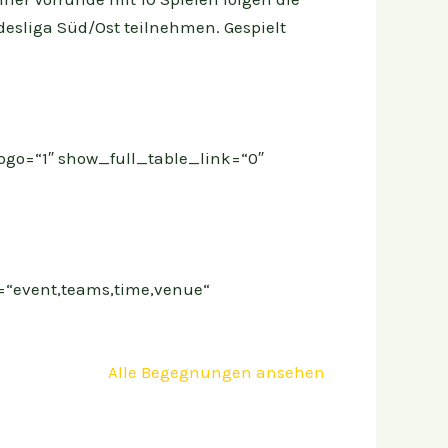
ndesliga Süd/Ost teilnehmen. Gespielt
logo=“1″ show_full_table_link=“0″
ns=“event,teams,time,venue“
Alle Begegnungen ansehen