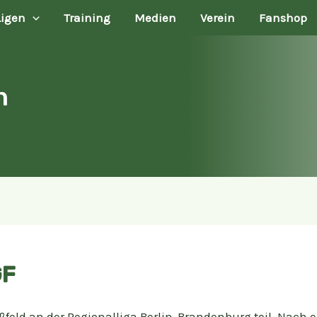
Ligen
Training
Medien
Verein
Fanshop
n
GF
feld an der Regionalliga Berlin-Brandenburg teil. Nach e