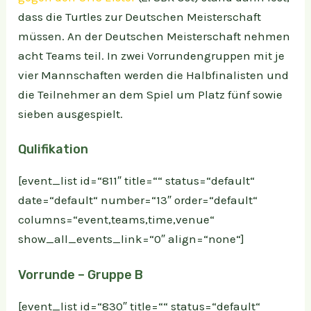
dass die Turtles zur Deutschen Meisterschaft
müssen. An der Deutschen Meisterschaft nehmen
acht Teams teil. In zwei Vorrundengruppen mit je
vier Mannschaften werden die Halbfinalisten und
die Teilnehmer an dem Spiel um Platz fünf sowie
sieben ausgespielt.
Qulifikation
[event_list id=“811″ title=““ status=“default“
date=“default“ number=“13″ order=“default“
columns=“event,teams,time,venue“
show_all_events_link=“0″ align=“none“]
Vorrunde – Gruppe B
[event_list id=“830″ title=““ status=“default“