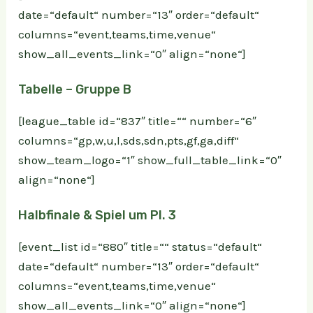
date=“default“ number=“13″ order=“default“
columns=“event,teams,time,venue“
show_all_events_link=“0″ align=“none“]
Tabelle – Gruppe B
[league_table id=“837″ title=““ number=“6″
columns=“gp,w,u,l,sds,sdn,pts,gf,ga,diff“
show_team_logo=“1″ show_full_table_link=“0″
align=“none“]
Halbfinale & Spiel um Pl. 3
[event_list id=“880″ title=““ status=“default“
date=“default“ number=“13″ order=“default“
columns=“event,teams,time,venue“
show_all_events_link=“0″ align=“none“]