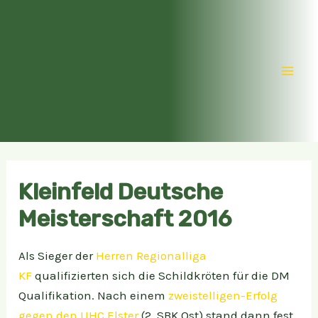
Zum
Inhalt
springen
Mai
Men
Kleinfeld Deutsche
Meisterschaft 2016
Als Sieger der
Herren Regionalliga
KF
qualifizierten sich die Schildkröten für die DM
Qualifikation. Nach einem
zweistelligen-Erfolg
gegen den UHC Elster
(2. SBK Ost) stand dann fest,