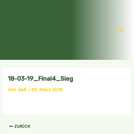
Zum
Inhalt
springen
Mai
Men
18-03-19_Final4_Sieg
Von
dafl
/
20. März 2018
ZURÜCK