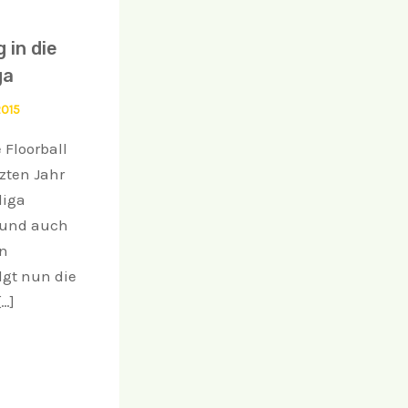
 in die
ga
2015
Floorball
tzten Jahr
liga
 und auch
on
gt nun die
[…]