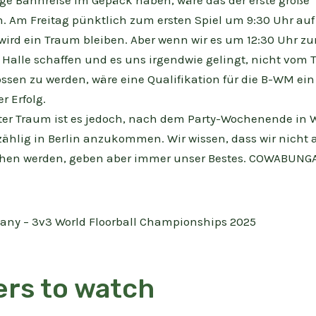
ge Bahnreise im Gepäck haben, wäre das der erste große
n. Am Freitag pünktlich zum ersten Spiel um 9:30 Uhr au
wird ein Traum bleiben. Aber wenn wir es um 12:30 Uhr zu
e Halle schaffen und es uns irgendwie gelingt, nicht vom 
ssen zu werden, wäre eine Qualifikation für die B-WM ein
r Erfolg.
ter Traum ist es jedoch, nach dem Party-Wochenende in 
zählig in Berlin anzukommen. Wir wissen, dass wir nicht a
ichen werden, geben aber immer unser Bestes. COWABUNGA
ny – 3v3 World Floorball Championships 2025
ers to watch