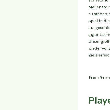
achtstündi
Meilenstei
zu stehen, 
Spiel in di
ausgeschlo
gigantische
Unser größ
wieder voll
Ziele erre
Team Germa
Play