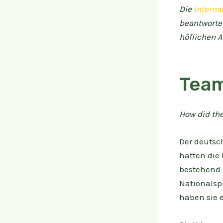
Die
Internat
beantworten
höflichen 
Team
How did the
Der deutsc
hatten die
bestehend a
Nationalsp
haben sie e