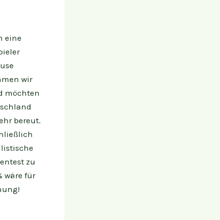
h eine
pieler
ause
hmen wir
nd möchten
utschland
ehr bereut.
hließlich
alistische
entest zu
% wäre für
hung!