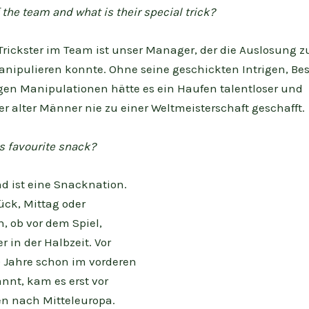
f the team and what is their special trick?
Trickster im Team ist unser Manager, der die Auslosung 
nipulieren konnte. Ohne seine geschickten Intrigen, B
gen Manipulationen hätte es ein Haufen talentloser und
er alter Männer nie zu einer Weltmeisterschaft geschafft.
s favourite snack?
d ist eine Snacknation.
ück, Mittag oder
, ob vor dem Spiel,
 in der Halbzeit. Vor
0 Jahre schon im vorderen
nnt, kam es erst vor
en nach Mitteleuropa.