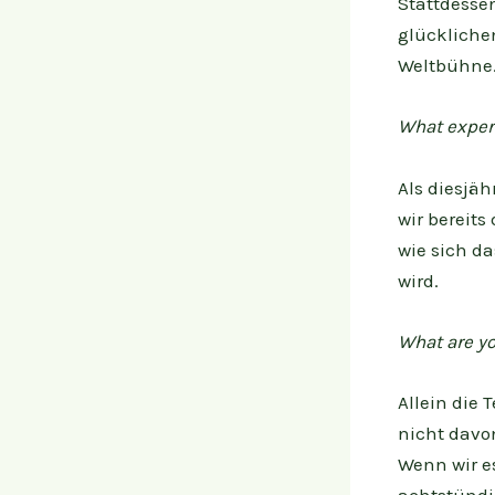
Stattdessen
glücklichen
Weltbühne
What exper
Als diesjäh
wir bereits
wie sich da
wird.
What are yo
Allein die 
nicht davo
Wenn wir e