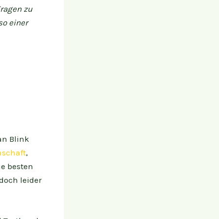
Fragen zu
so einer
an Blink
nschaft
,
ie besten
doch leider