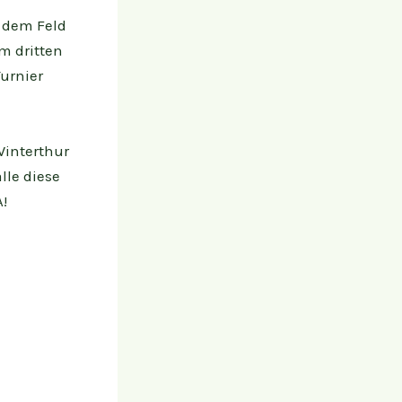
f dem Feld
m dritten
Turnier
Winterthur
lle diese
!