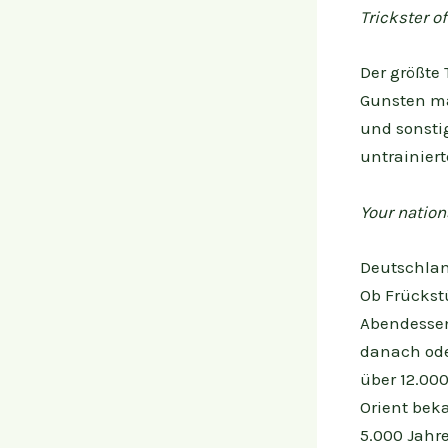
Trickster o
Der größte 
Gunsten ma
und sonsti
untrainiert
Your nation
Deutschlan
Ob Frückst
Abendessen
danach oder
über 12.00
Orient beka
5.000 Jahr