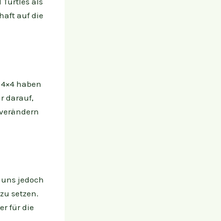
Turtles als
aft auf die
 4×4 haben
r darauf,
 verändern
t uns jedoch
zu setzen.
r für die