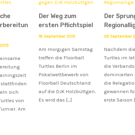
iche
Der Weg zum
Der Sprung
rbereitun
ersten Pflichtspiel
Regionalli
18. September 2015
29. September 
 2015
Am morgigen Samstag
Nachdem die 
treffen die Floorball
Turtles im le
meinsame
Turtles Berlin im
die Verbands
ereitung
Pokalwettbewerb von
dominierten
ainingszeit
Floorball Deutschland
die Relegati
stattfinden
auf die DJK Holzbüttgen.
gewannen fol
ln sich
Es wird das […]
erste Saison 
Turtles von
Turnier. Am