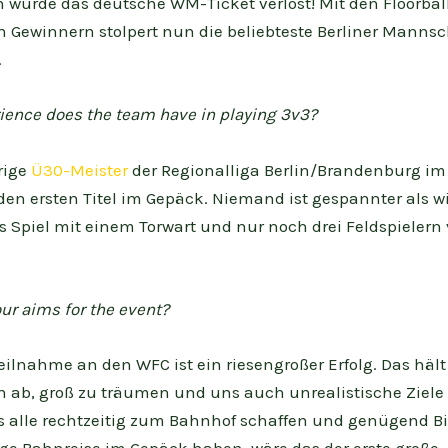
 wurde das deutsche WM-Ticket verlost! Mit den Floorball 
 Gewinnern stolpert nun die beliebteste Berliner Mannsch
.
ience does the team have in playing 3v3?
rige
Ü30-Meister
der Regionalliga Berlin/Brandenburg im
 den ersten Titel im Gepäck. Niemand ist gespannter als wi
s Spiel mit einem Torwart und nur noch drei Feldspielern
ur aims for the event?
Teilnahme an den WFC ist ein riesengroßer Erfolg. Das häl
n ab, groß zu träumen und uns auch unrealistische Ziele 
s alle rechtzeitig zum Bahnhof schaffen und genügend Bie