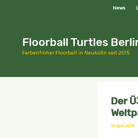
Zum
News
Inhalt
springen
Floorball Turtles Berli
Farbenfroher Floorball in Neukölln seit 2015
Der Ü
Weltp
19. April 2025